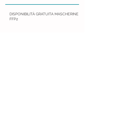
DISPONIBILITÀ GRATUITA MASCHERINE
FFP2
INTERVISTA CON PAOLO BIASCI
Comunicazione periodica
Rapporto ISS: sostegno della salute
mentale per bambini e adolescenti durante
la pandemia DOVID-19