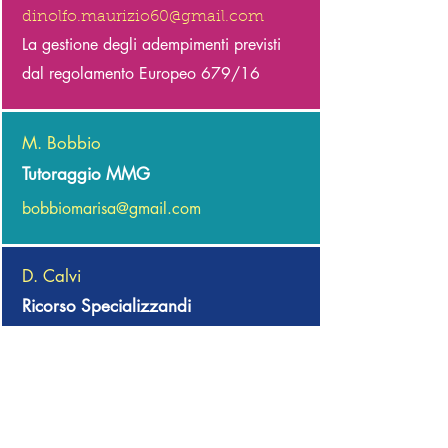
dinolfo.maurizio60@gmail.com
La gestione degli adempimenti previsti
dal regolamento Europeo 679/16
M. Bobbio
Tutoraggio MMG
bobbiomarisa@gmail.com
D. Calvi
Ricorso Specializzandi
donatella.cal@tiscali.it
M. Di Nolfo
Assicurazioni