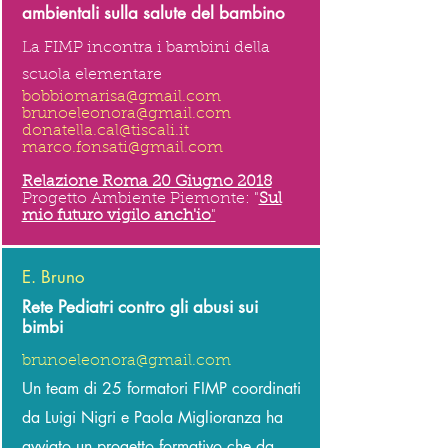
ambientali sulla salute del bambino
La FIMP incontra i bambini della
scuola elementare
bobbiomarisa@gmail.com
brunoeleonora@gmail.com
donatella.cal@tiscali.it
marco.fonsati@gmail.com
Relazione Roma 20 Giugno 2018
Progetto Ambiente Piemonte: "
Sul
mio futuro vigilo anch'io
"
E. Bruno
Rete Pediatri contro gli abusi sui
bimbi
brunoeleonora@gmail.com
Un team di 25 formatori FIMP coordinati
da Luigi Nigri e Paola Miglioranza ha
avviato un progetto formativo che da