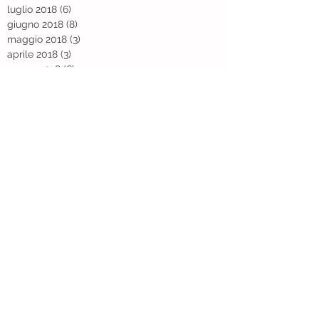
luglio 2018
(6)
6 post
giugno 2018
(8)
8 post
maggio 2018
(3)
3 post
aprile 2018
(3)
3 post
marzo 2018
(6)
6 post
Ricerca per argomento
NAZIONALE
REGIONALE
Sindacato Medici Pediatri di Torino e Provincia
Corso Alcide De Gasperi, 32
10129 - Torino
P.I.
11024550011
Informativa Privacy