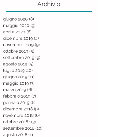
Archivio
giugno 2020
(8)
8 post
maggio 2020
(9)
9 post
aprile 2020
(6)
6 post
dicembre 2019
(4)
4 post
novembre 2019
(9)
9 post
ottobre 2019
(5)
5 post
settembre 2019
(9)
9 post
agosto 2019
(5)
5 post
luglio 2019
(10)
10 post
giugno 2019
(11)
11 post
maggio 2019
(7)
7 post
marzo 2019
(6)
6 post
febbraio 2019
(7)
7 post
gennaio 2019
(6)
6 post
dicembre 2018
(9)
9 post
novembre 2018
(6)
6 post
ottobre 2018
(13)
13 post
settembre 2018
(10)
10 post
agosto 2018
(11)
11 post