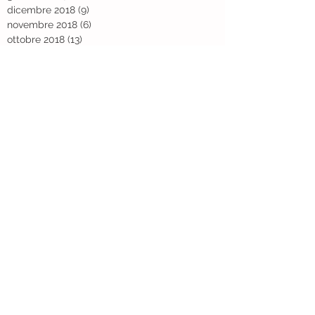
dicembre 2018
(9)
9 post
novembre 2018
(6)
6 post
ottobre 2018
(13)
13 post
settembre 2018
(10)
10 post
agosto 2018
(11)
11 post
luglio 2018
(6)
6 post
giugno 2018
(8)
8 post
maggio 2018
(3)
3 post
aprile 2018
(3)
3 post
marzo 2018
(6)
6 post
febbraio 2018
(6)
6 post
gennaio 2018
(11)
11 post
dicembre 2017
(3)
3 post
novembre 2017
(3)
3 post
ottobre 2017
(4)
4 post
settembre 2017
(8)
8 post
giugno 2017
(5)
5 post
maggio 2017
(2)
2 post
aprile 2017
(4)
4 post
febbraio 2017
(1)
1 post
dicembre 2016
(9)
9 post