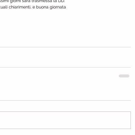
ssimi giorni sarà trasmessa la DD.
uali chiarimenti, e buona giornata