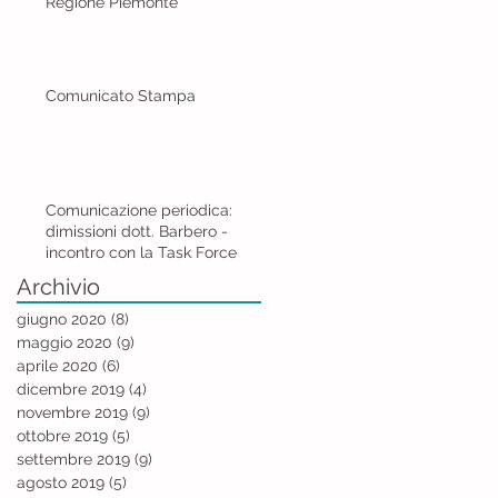
Regione Piemonte
Comunicato Stampa
Comunicazione periodica:
dimissioni dott. Barbero -
incontro con la Task Force
Archivio
giugno 2020
(8)
8 post
maggio 2020
(9)
9 post
aprile 2020
(6)
6 post
dicembre 2019
(4)
4 post
novembre 2019
(9)
9 post
ottobre 2019
(5)
5 post
settembre 2019
(9)
9 post
agosto 2019
(5)
5 post