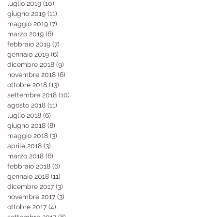
luglio 2019
(10)
10 post
giugno 2019
(11)
11 post
maggio 2019
(7)
7 post
marzo 2019
(6)
6 post
febbraio 2019
(7)
7 post
gennaio 2019
(6)
6 post
dicembre 2018
(9)
9 post
novembre 2018
(6)
6 post
ottobre 2018
(13)
13 post
settembre 2018
(10)
10 post
agosto 2018
(11)
11 post
luglio 2018
(6)
6 post
giugno 2018
(8)
8 post
maggio 2018
(3)
3 post
aprile 2018
(3)
3 post
marzo 2018
(6)
6 post
febbraio 2018
(6)
6 post
gennaio 2018
(11)
11 post
dicembre 2017
(3)
3 post
novembre 2017
(3)
3 post
ottobre 2017
(4)
4 post