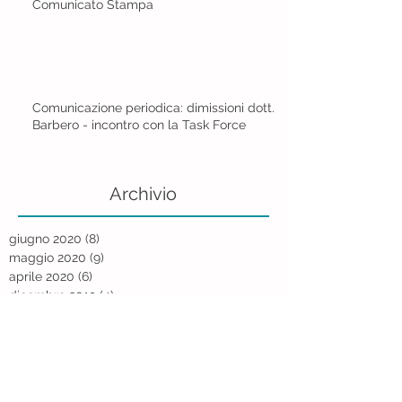
Comunicato Stampa
Comunicazione periodica: dimissioni dott.
Barbero - incontro con la Task Force
Archivio
giugno 2020
(8)
8 post
maggio 2020
(9)
9 post
aprile 2020
(6)
6 post
dicembre 2019
(4)
4 post
novembre 2019
(9)
9 post
ottobre 2019
(5)
5 post
settembre 2019
(9)
9 post
agosto 2019
(5)
5 post
luglio 2019
(10)
10 post