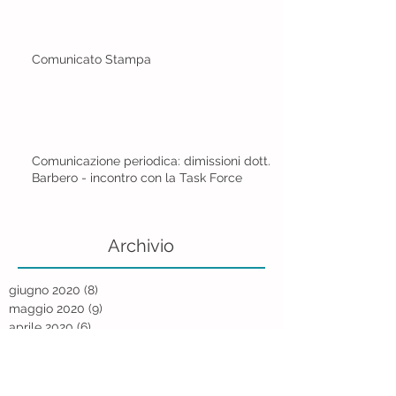
Comunicato Stampa
Comunicazione periodica: dimissioni dott.
Barbero - incontro con la Task Force
Archivio
giugno 2020
(8)
8 post
maggio 2020
(9)
9 post
aprile 2020
(6)
6 post
dicembre 2019
(4)
4 post
novembre 2019
(9)
9 post
ottobre 2019
(5)
5 post