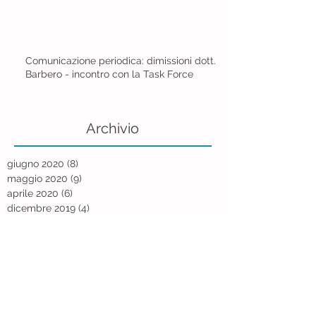
Comunicazione periodica: dimissioni dott.
Barbero - incontro con la Task Force
Archivio
giugno 2020
(8)
8 post
maggio 2020
(9)
9 post
aprile 2020
(6)
6 post
dicembre 2019
(4)
4 post
novembre 2019
(9)
9 post
ottobre 2019
(5)
5 post
settembre 2019
(9)
9 post
agosto 2019
(5)
5 post
luglio 2019
(10)
10 post
giugno 2019
(11)
11 post
maggio 2019
(7)
7 post